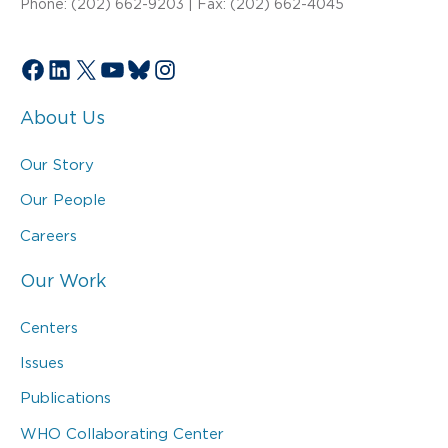
Phone: (202) 662-9203 | Fax: (202) 662-4045
Facebook
LinkedIn
X
YouTube
Bluesky
Instagram
About Us
Our Story
Our People
Careers
Our Work
Centers
Issues
Publications
WHO Collaborating Center