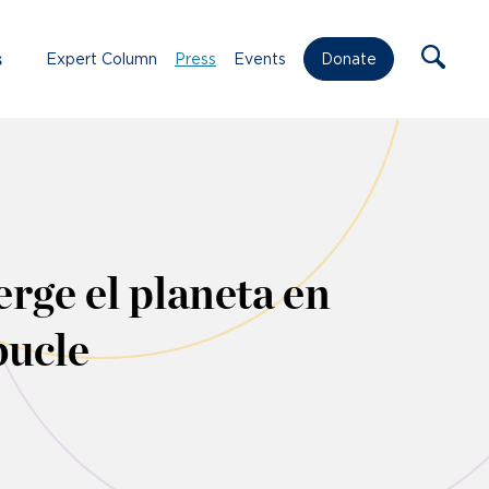
s
Expert Column
Press
Events
Donate
rge el planeta en
bucle